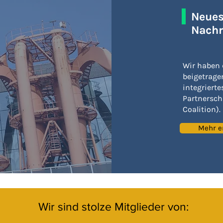
Neues
Nachr
Wir haben 
beigetrage
integrierte
Partnersch
Coalition).
Mehr e
Wir sind stolze Mitglieder von: