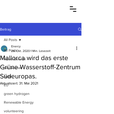
Beitrag
All Posts
Enercy
All Posts
26. Okt. 2020
1 Min. Lesezeit
Mallorca wird das erste
News German
Grüne Wasserstoff-Zentrum
job German
Südeuropas.
Spain
Aktualisiert:
31. Mai 2021
EU
green hydrogen
Renewable Energy
volunteering